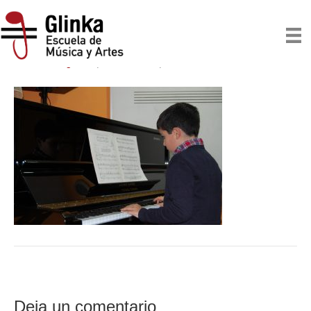
AUDICIÓN ALGIS
Por
escuelaglinka
|
03/23/2017
|
0
Deja un comentario