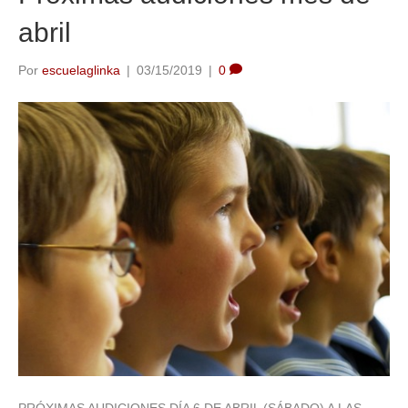
abril
Por
escuelaglinka
|
03/15/2019
|
0
PRÓXIMAS AUDICIONES DÍA 6 DE ABRIL (SÁBADO) A LAS