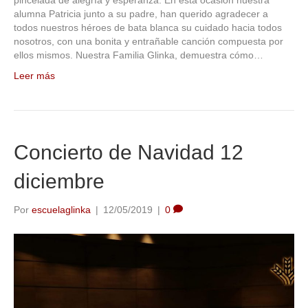
alumna Patricia junto a su padre, han querido agradecer a
todos nuestros héroes de bata blanca su cuidado hacia todos
nosotros, con una bonita y entrañable canción compuesta por
ellos mismos. Nuestra Familia Glinka, demuestra cómo…
Leer más
Concierto de Navidad 12
diciembre
Por
escuelaglinka
|
12/05/2019
|
0