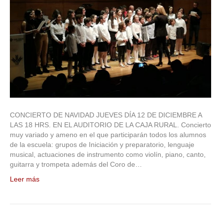
CONCIERTO DE NAVIDAD JUEVES DÍA 12 DE DICIEMBRE A
LAS 18 HRS. EN EL AUDITORIO DE LA CAJA RURAL. Concierto
muy variado y ameno en el que participarán todos los alumnos
de la escuela: grupos de Iniciación y preparatorio, lenguaje
musical, actuaciones de instrumento como violín, piano, canto,
guitarra y trompeta además del Coro de…
Leer más