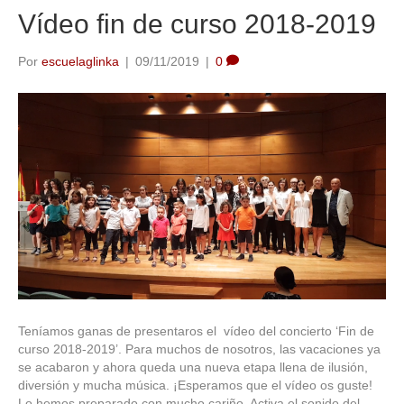
Vídeo fin de curso 2018-2019
Por
escuelaglinka
|
09/11/2019
|
0
Teníamos ganas de presentaros el vídeo del concierto ‘Fin de
curso 2018-2019’. Para muchos de nosotros, las vacaciones ya
se acabaron y ahora queda una nueva etapa llena de ilusión,
diversión y mucha música. ¡Esperamos que el vídeo os guste!
Lo hemos preparado con mucho cariño. Activa el sonido del