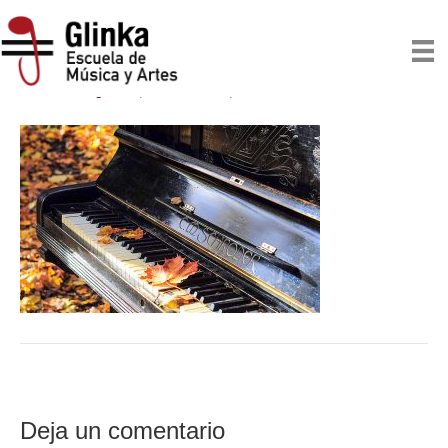
piano2
Por
escuelaglinka
|
10/04/2016
|
0
Deja un comentario