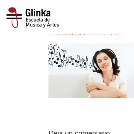
musicoterapia
Por
escuelaglinka
|
01/25/2016
|
0
Deja un comentario