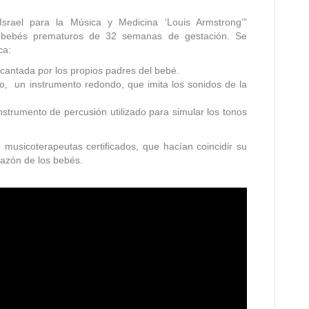
Israel para la Música y Medicina ‘Louis Armstrong’”
2 bebés prematuros de 32 semanas de gestación. Se
ca:
cantada por los propios padres del bebé.
o, un instrumento redondo, que imita los sonidos de la
instrumento de percusión utilizado para simular los tonos
 musicoterapeutas certificados, que hacían coincidir su
orazón de los bebés.