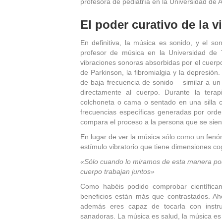
profesora de pediatría en la Universidad de Al
El poder curativo de la v
En definitiva, la música es sonido, y el so
profesor de música en la Universidad de T
vibraciones sonoras absorbidas por el cuerp
de Parkinson, la fibromialgia y la depresión.
de baja frecuencia de sonido – similar a un
directamente al cuerpo. Durante la terap
colchoneta o cama o sentado en una silla c
frecuencias específicas generadas por orde
compara el proceso a la persona que se sien
En lugar de ver la música sólo como un fenóm
estímulo vibratorio que tiene dimensiones co
«Sólo cuando lo miramos de esta manera pod
cuerpo trabajan juntos»
Como habéis podido comprobar científica
beneficios están más que contrastados. A
además eres capaz de tocarla con instr
sanadoras. La música es salud, la música es 