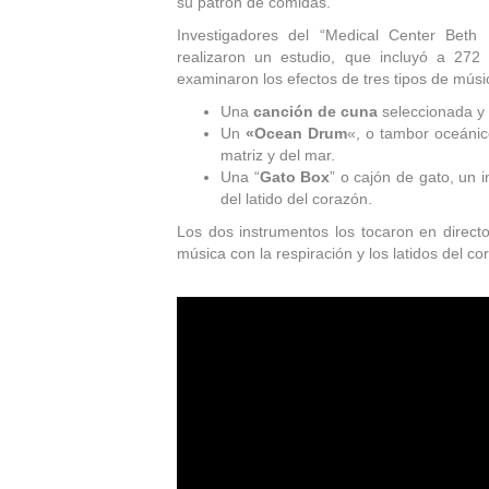
su patrón de comidas.
Investigadores del “Medical Center Beth 
realizaron un estudio, que incluyó a 27
examinaron los efectos de tres tipos de músi
Una
canción de cuna
seleccionada y 
Un
«Ocean Drum
«, o tambor oceánic
matriz y del mar.
Una “
Gato Box
” o cajón de gato, un 
del latido del corazón.
Los dos instrumentos los tocaron en directo
música con la respiración y los latidos del c