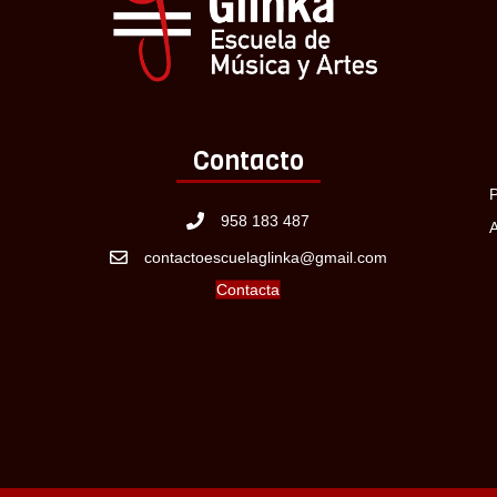
Contacto
P
958 183 487
A
contactoescuelaglinka@gmail.com
Contacta