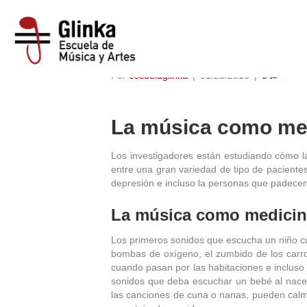
La música como 
Por
escuelaglinka
|
01/25/2016
|
0
La música como me
Los investigadores están estudiando cómo 
entre una gran variedad de tipo de paciente
depresión e incluso la personas que padecen
La música como medicin
Los primeros sonidos que escucha un niño cua
bombas de oxígeno, el zumbido de los carr
cuando pasan por las habitaciones e incluso
sonidos que deba escuchar un bebé al nace
las canciones de cuna o nanas, pueden calma