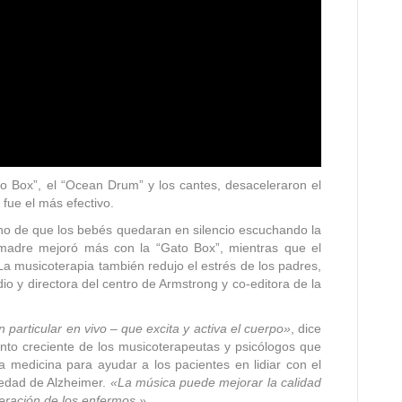
o Box”, el “Ocean Drum” y los cantes, desaceleraron el
fue el más efectivo.
o de que los bebés quedaran en silencio escuchando la
 madre mejoró más con la “Gato Box”, mientras que el
La musicoterapia también redujo el estrés de los padres,
io y directora del centro de Armstrong y co-editora de la
particular en vivo – que excita y activa el cuerpo»
, dice
nto creciente de los musicoterapeutas y psicólogos que
a medicina para ayudar a los pacientes en lidiar con el
medad de Alzheimer.
«La música puede mejorar la calidad
eración de los enfermos.»