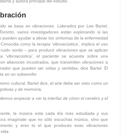
berta y autora principal del estudio.
ibración
nido se basa en vibraciones. Liderados por Lee Bartel,
oronto, varios investigadores están explorando si las
o pueden ayudar a aliviar los síntomas de la enfermedad
 Conocida como la terapia ‘vibroacústica’, implica el uso
 ruido sordo – para producir vibraciones que se aplican
ia ‘vibroacústica’, el paciente se acuesta sobre una
on altavoces incustrados, que transmiten vibraciones a
nador que pueden ser oídas y sentidas, dice Bartel. Él
ta en un subwoofer.
eno cultural, Bartel dice, el arte debe ser visto como un
gnitivas y de memoria.
emos empezar a ver la interfaz de cómo el cerebro y el
mente, la música está cada día más estudiada y sus
hora imagínate que no sólo escuchas música, sino que
umento y eres tú el que produces esas vibraciones
vida.