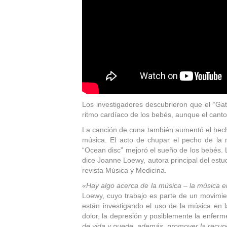
Los investigadores descubrieron que el “Gat
ritmo cardíaco de los bebés, aunque el canto 
La canción de cuna también aumentó el hech
música. El acto de chupar el pecho de la
“Ocean disc” mejoró el sueño de los bebés. 
dice Joanne Loewy, autora principal del estud
revista Música y Medicina.
«Hay algo acerca de la música – la música en 
Loewy, cuyo trabajo es parte de un movimie
están investigando el uso de la música en l
dolor, la depresión y posiblemente la enfer
de vida y puede, además, promover la recup