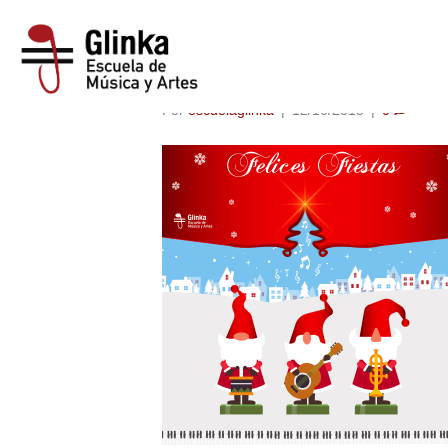
campaña-navidad
Por
escuelaglinka
|
12/16/2018
|
0