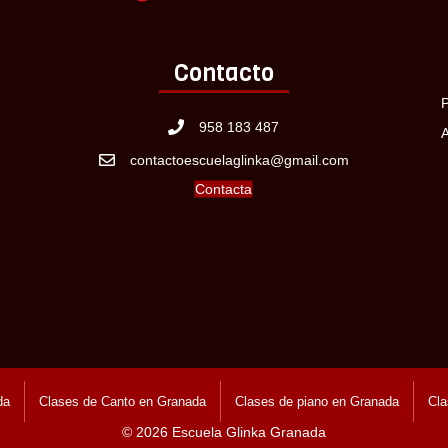
Contacto
P
958 183 487
A
contactoescuelaglinka@gmail.com
Contacta
da
Clases de Canto en Granada
Clases de piano en Granada
Cla
© 2026 Escuela Glinka Granada