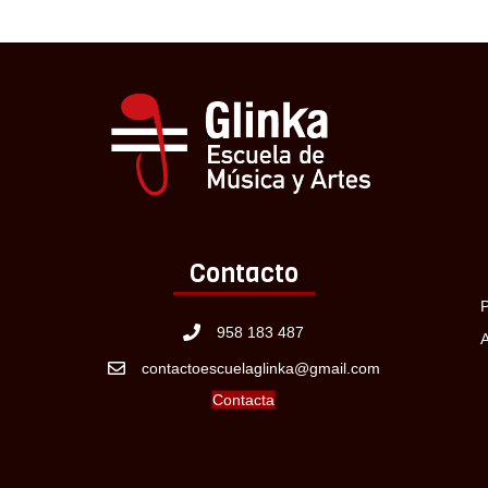
Contacto
P
958 183 487
A
contactoescuelaglinka@gmail.com
Contacta