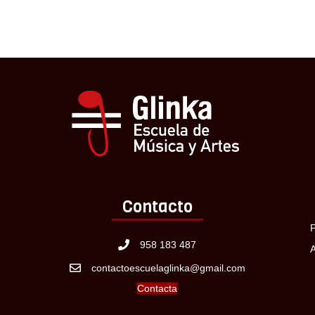
Contacto
P
958 183 487
A
contactoescuelaglinka@gmail.com
Contacta