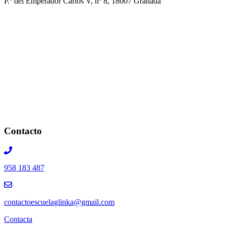
P.º del Emperador Carlos V, nº 8, 18007 Granada
Contacto
958 183 487
contactoescuelaglinka@gmail.com
Contacta