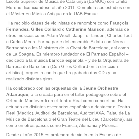
Escola Superior de Música de Catalunya (ESMUC) con Emilio
Moreno, licenciándose el año 2011. Completa sus estudios con
el Máster en Música Antigua en la UAB-Esmuc.
Ha recibido clases de violinistas de renombre como
François
Fernandez
,
Gilles Colliard
o
Catherine Manson
, además de
otros músicos como Adam Woolf, Jaap Ter Linden, Charles Toet
o Carlos Mena. Forma parte del ensemble Aldatu con Nerea
Berraondo o los Ministrers de la Civtat de Barcelona, así como
de La Spagna. Es miembro fundador de El Parnaso Español –
dedicado a la música barroca española – y de la Orquestra de
Barroca de Barcelona (Con Gilles Colliard en la dirección
artística), orquesta con la que ha grabado dos CDs y ha
realizado distintas giras.
Ha colaborado con las orquestas de la
Jeune Orchestre
Atlantique
, o la creada para en el taller pedagógico sobre el
Orfeo de Monteverdi en el Teatro Real como concertino. Ha
actuado en distintos escenarios españoles a destacar el Teatro
Real (Madrid), Auditori de Barcelona, Auditori AXA, Palau de La
Música de Barcelona o el Gran Teatre del Liceu (Barcelona), así
como en otros países como Francia, Alemania y Polonia.
Desde el año 2015 es profesora de violín en la Escuela de